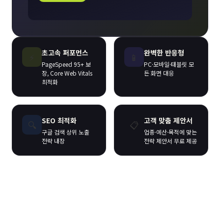
초고속 퍼포먼스
완벽한 반응형
⚡
📱
PageSpeed 95+ 보
PC·모바일·태블릿 모
장, Core Web Vitals
든 화면 대응
최적화
SEO 최적화
고객 맞춤 제안서
🔍
📋
구글 검색 상위 노출
업종·예산·목적에 맞는
전략 내장
전략 제안서 무료 제공