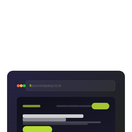
yourcompany.co.kr
🔒