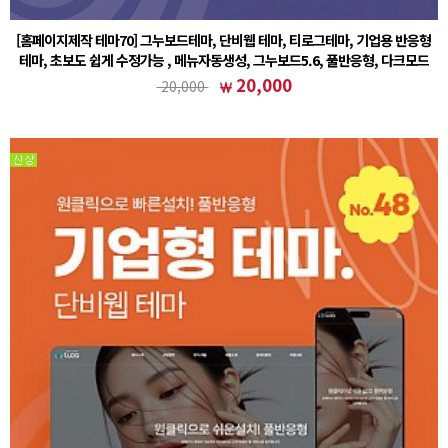
[홈페이지제작 테마70] 그누보드테마, 단비웹 테마, 티로그테마, 기업용 반응형
테마, 초보도 쉽게 수정가능 , 메뉴자동생성, 그누보드5.6, 풀반응형, 다크모드
① 그누보드 테마 설치후 (테마)sample70 선택② 회원가입 설정 - 회원 스킨 (테마)basic 선택주
20,000
20,000
의사항※ 기본5.6 정식버전을 기반으로 작업된 테마입니다. 5.6에서도 호환이 가능합니다.※ 기
본폴더(www…