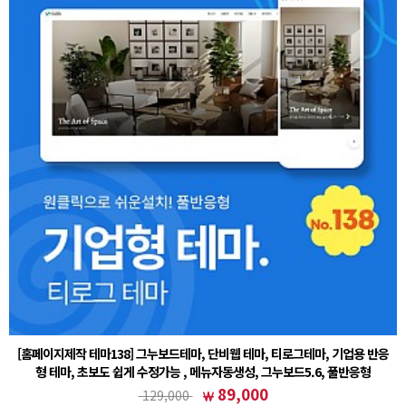
[홈페이지제작 테마138] 그누보드테마, 단비웹 테마, 티로그테마, 기업용 반응
형 테마, 초보도 쉽게 수정가능 , 메뉴자동생성, 그누보드5.6, 풀반응형
① 그누보드 테마 설치후 (테마)sample138 선택② 회원가입 설정 - 회원 스킨 (테마)basic 선택주
89,000
129,000