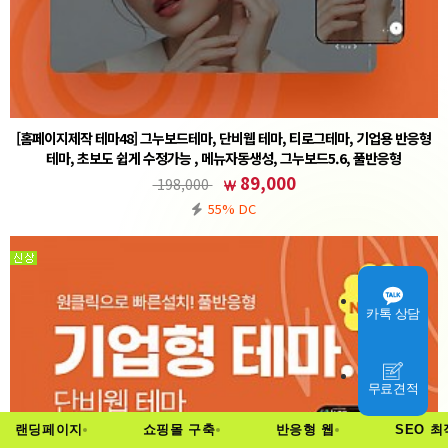
[홈페이지제작 테마48] 그누보드테마, 단비웹 테마, 티로그테마, 기업용 반응형
테마, 초보도 쉽게 수정가능 , 메뉴자동생성, 그누보드5.6, 풀반응형
① 그누보드 테마 설치후 (테마)sample48 선택② 회원가입 설정 - 회원 스킨 (테마)basic 선택주
89,000
198,000
의사항※ 기본5.6 정식버전을 기반으로 작업된 테마입니다. 5.6에서도 호환이 가능합니다.※ 기
55% DC
본폴더(www…
카톡 상담
무료견적
랜딩페이지
쇼핑몰 구축
반응형 웹
SEO 최적