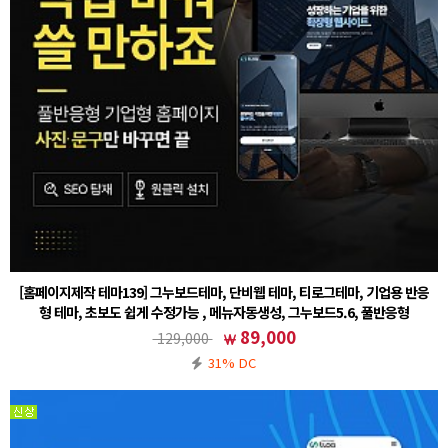
[홈페이지제작 테마139] 그누보드테마, 단비웹 테마, 티로그테마, 기업용 반응
형 테마, 초보도 쉽게 수정가능 , 메뉴자동생성, 그누보드5.6, 풀반응형
① 그누보드 테마 설치후 (테마)sample139 선택② 회원가입 설정 - 회원 스킨 (테마)basic 선택주
89,000
129,000
의사항※ 기본5.6 정식버전을 기반으로 작업된 테마입니다. 5.6에서도 호환이 가능합니다.※ 기
31% DC
본폴더(ww…