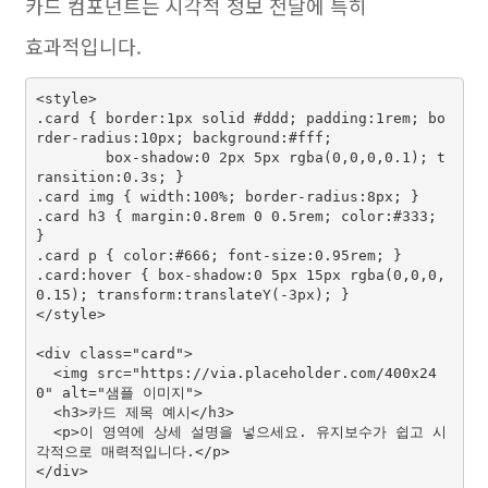
카드 컴포넌트는 시각적 정보 전달에 특히
효과적입니다.
<style>

.card { border:1px solid #ddd; padding:1rem; bo
rder-radius:10px; background:#fff;

        box-shadow:0 2px 5px rgba(0,0,0,0.1); t
ransition:0.3s; }

.card img { width:100%; border-radius:8px; }

.card h3 { margin:0.8rem 0 0.5rem; color:#333; 
}

.card p { color:#666; font-size:0.95rem; }

.card:hover { box-shadow:0 5px 15px rgba(0,0,0,
0.15); transform:translateY(-3px); }

</style>

<div class="card">

  <img src="https://via.placeholder.com/400x24
0" alt="샘플 이미지">

  <h3>카드 제목 예시</h3>

  <p>이 영역에 상세 설명을 넣으세요. 유지보수가 쉽고 시
각적으로 매력적입니다.</p>
