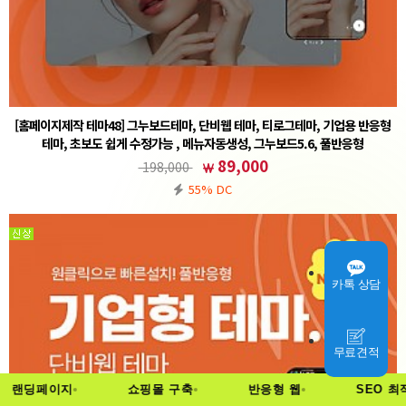
[홈페이지제작 테마48] 그누보드테마, 단비웹 테마, 티로그테마, 기업용 반응형
테마, 초보도 쉽게 수정가능 , 메뉴자동생성, 그누보드5.6, 풀반응형
① 그누보드 테마 설치후 (테마)sample48 선택② 회원가입 설정 - 회원 스킨 (테마)basic 선택주
89,000
198,000
의사항※ 기본5.6 정식버전을 기반으로 작업된 테마입니다. 5.6에서도 호환이 가능합니다.※ 기
55% DC
본폴더(www…
카톡 상담
무료견적
랜딩페이지
쇼핑몰 구축
반응형 웹
SEO 최적