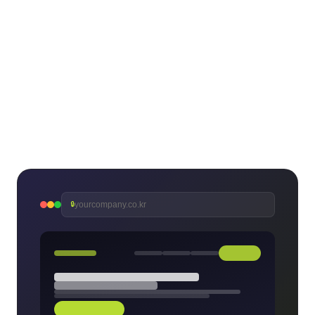
yourcompany.co.kr
🔒