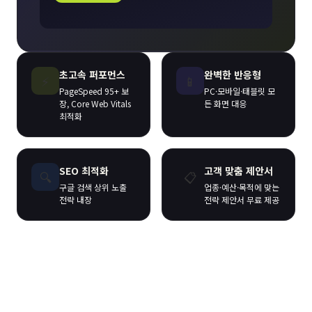
초고속 퍼포먼스
완벽한 반응형
⚡
📱
PageSpeed 95+ 보
PC·모바일·태블릿 모
장, Core Web Vitals
든 화면 대응
최적화
SEO 최적화
고객 맞춤 제안서
🔍
📋
구글 검색 상위 노출
업종·예산·목적에 맞는
전략 내장
전략 제안서 무료 제공