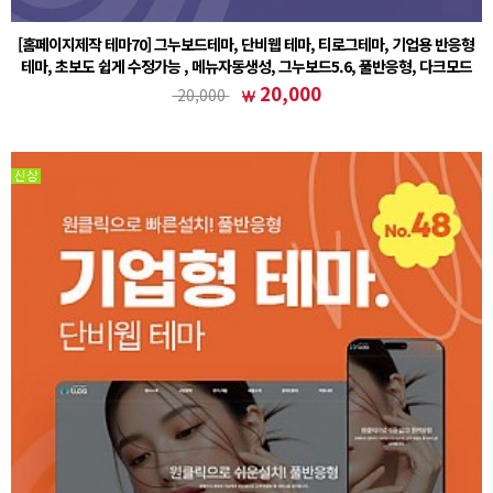
[홈페이지제작 테마70] 그누보드테마, 단비웹 테마, 티로그테마, 기업용 반응형
테마, 초보도 쉽게 수정가능 , 메뉴자동생성, 그누보드5.6, 풀반응형, 다크모드
① 그누보드 테마 설치후 (테마)sample70 선택② 회원가입 설정 - 회원 스킨 (테마)basic 선택주
20,000
20,000
의사항※ 기본5.6 정식버전을 기반으로 작업된 테마입니다. 5.6에서도 호환이 가능합니다.※ 기
본폴더(www…