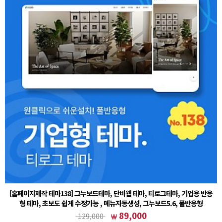
[홈페이지제작 테마138] 그누보드테마, 단비웹 테마, 티로그테마, 기업용 반응
형 테마, 초보도 쉽게 수정가능 , 메뉴자동생성, 그누보드5.6, 풀반응형
① 그누보드 테마 설치후 (테마)sample138 선택② 회원가입 설정 - 회원 스킨 (테마)basic 선택주
89,000
129,000