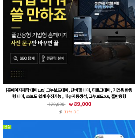
[홈페이지제작 테마139] 그누보드테마, 단비웹 테마, 티로그테마, 기업용 반응
형 테마, 초보도 쉽게 수정가능 , 메뉴자동생성, 그누보드5.6, 풀반응형
① 그누보드 테마 설치후 (테마)sample139 선택② 회원가입 설정 - 회원 스킨 (테마)basic 선택주
89,000
129,000
의사항※ 기본5.6 정식버전을 기반으로 작업된 테마입니다. 5.6에서도 호환이 가능합니다.※ 기
31% DC
본폴더(ww…