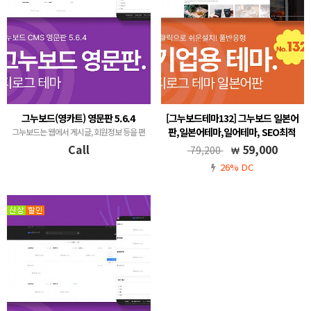
그누보드(영카트) 영문판 5.6.4
[그누보드테마132] 그누보드 일본어
판,일본어테마,일어테마, SEO최적
그누보드는 웹에서 게시글, 회원정보 등을 편
화, 티로그테마, 기업용 반응형 테마,
리하게 관리하는 게시판(BBS - Bulletin
Call
59,000
79,200
관리자에서 메뉴 생성 및 관리, 그누
Board System) 프로그램입니다.
26% DC
보드5.6, 풀반응형
그누보드5.5, 풀반응형, 무료A/S, 메뉴 자동생
성