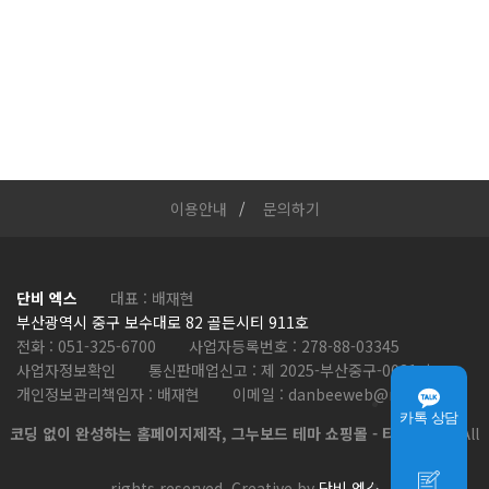
이용안내
문의하기
단비 엑스
대표 : 배재현
부산광역시 중구 보수대로 82 골든시티 911호
전화 :
051-325-6700
사업자등록번호 :
278-88-03345
사업자정보확인
통신판매업신고 :
제 2025-부산중구-0031 호
개인정보관리책임자 : 배재현
이메일 :
danbeeweb@naver.com
카톡 상담
코딩 없이 완성하는 홈페이지제작, 그누보드 테마 쇼핑몰 - 티로그몰
All
rights reserved. Creative by
단비 엑스