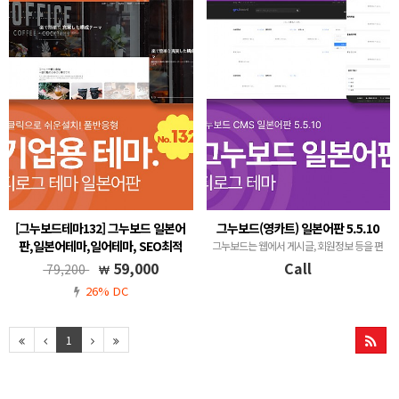
[그누보드테마132] 그누보드 일본어
그누보드(영카트) 일본어판 5.5.10
판,일본어테마,일어테마, SEO최적
그누보드는 웹에서 게시글, 회원정보 등을 편
화, 티로그테마, 기업용 반응형 테마,
리하게 관리하는 게시판(BBS - Bulletin
59,000
Call
79,200
관리자에서 메뉴 생성 및 관리, 그누
Board System) 프로그램입니다.
26% DC
보드5.6, 풀반응형
그누보드5.5, 풀반응형, 무료A/S, 메뉴 자동생
성
1