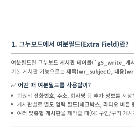
1. 그누보드에서 여분필드(Extra Field)란?
여분필드
란
그누보드 게시판 테이블(`g5_write_게
기본 게시판 기능으로는
제목(wr_subject), 내용(wr
✅ 어떤 때 여분필드를 사용할까?
회원의
전화번호
,
주소
,
회사명
등
추가 정보
를 저장
게시판별로
별도 입력 필드(체크박스, 라디오 버튼 
여러
맞춤형 게시판
을 제작할 때(예: 구인/구직 게시