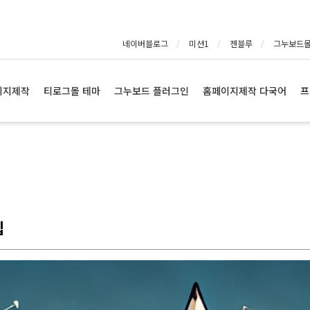
네이버블로그
미션1
젠블루
그누보드
이지제작
티로그몰 테마
그누보드 플러그인
홈페이지제작 다국어
프
팁