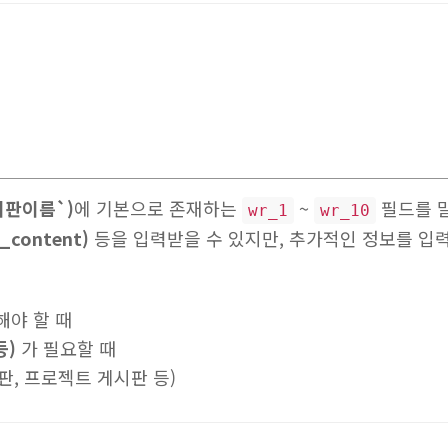
시판이름`)
에 기본으로 존재하는
~
필드를 
wr_1
wr_10
_content)
등을 입력받을 수 있지만, 추가적인 정보를 입
해야 할 때
등)
가 필요할 때
판, 프로젝트 게시판 등)