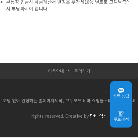
무통장 입금시 세금계산서 발행은 부가세10% 별로로 고객님측에
서 부담하셔야 합니다.
이용안내
문의하기
카톡 상담
코딩 없이 완성하는 홈페이지제작, 그누보드 테마 쇼핑몰 - 티로그몰
All
rights reserved. Creative by
단비 엑스
무료견적