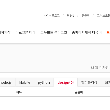
네이버블로그
미션1
젠블루
그누보드
이지제작
티로그몰 테마
그누보드 플러그인
홈페이지제작 다국어
프
웹 디자인 
node.js
Mobile
python
design(0)
웹퍼블리싱
웹
제목
글쓴이