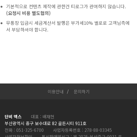
기본적으로 컨텐츠 제작에 관한건 티로그가 관여하지 않습니다.
(요청시 비용 별도협의)
무통장 입금시 세금계산서 발행은 부가세10% 별로로 고객님측에
서 부담하셔야 합니다.
이용안내
문의하기
단비 엑스
대표 : 배재현
부산광역시 중구 보수대로 82 골든시티 911호
전화 :
051-325-6700
사업자등록번호 :
278-88-03345
사업자정보확인
통신판매업신고 :
제 2025-부산중구-0031 호