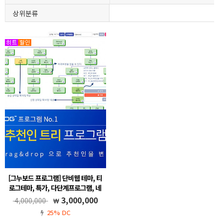
상위분류
[그누보드 프로그램] 단비웹 테마, 티
로그테마, 특가, 다단계프로그램, 네
트워크 마케팅,추천인 트리, 드래그
3,000,000
4,000,000
앤 드롭, 그누보드5.6
25% DC
회원 가입시 포인트 분배 설정, 드래그 앤 드롭