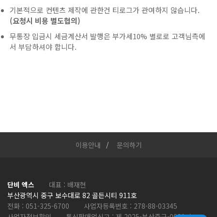
기본적으로 컨텐츠 제작에 관한건 티로그가 관여하지 않습니다.
(요청시 비용 별도협의)
무통장 입금시 세금계산서 발행은 부가세10% 별로로 고객님측에
서 부담하셔야 합니다.
이용안내
문의하기
단비 엑스
대표 : 배재현
부산광역시 중구 보수대로 82 골든시티 911호
전화 :
051-325-6700
사업자등록번호 :
278-88-03345
사업자정보확인
통신판매업신고 :
제 2025-부산중구-0031 호