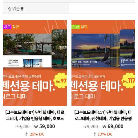
상위분류
[그누보드테마97] 단비웹 테마, 티로
[그누보드테마117] 단비웹 테마, 티
그테마, 기업용 반응형 테마, 초보도
로그테마, 펜션테마, 기업용 반응형
쉽게 수정가능, 관리자에서 메뉴 생성
테마, 초보도 쉽게 수정가능 , 메뉴자
59,000
69,000
79,200
79,200
및 관리, 그누보드5.6, 풀반응형, 펜
동생성, 그누보드5.6, 풀반응형
26% DC
13% DC
션