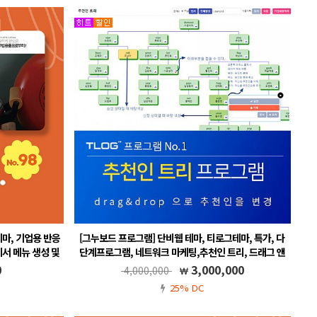
테마, 기업용 반응
[그누보드 프로그램] 단비웹 테마, 티로그테마, 특가, 다
에서 메뉴 생성 및
단계프로그램, 네트워크 마케팅,추천인 트리, 드래그 앤
응형
드롭, 그누보드5.6
0
3,000,000
4,000,000
뉴 자동생성
회원 가입시 포인트 분배 설정, 드래그 앤 드롭으로 손쉽게 구성
25% DC