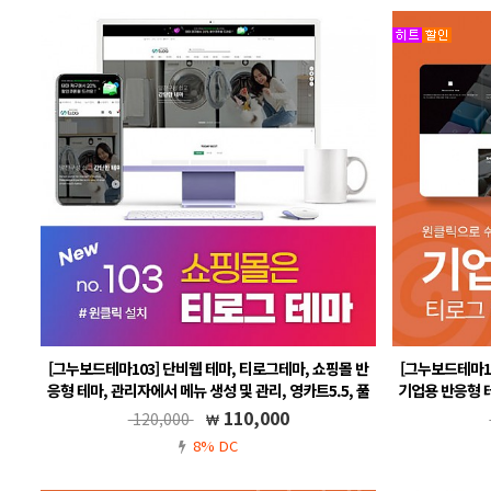
[그누보드테마103] 단비웹 테마, 티로그테마, 쇼핑몰 반
[그누보드테마10
응형 테마, 관리자에서 메뉴 생성 및 관리, 영카트5.5, 풀
기업용 반응형 테
반응형
110,000
120,000
반응형 영카트 쇼핑몰 테마입니다. 무료A/S, 메뉴 자동생성
그누보드5
8% DC