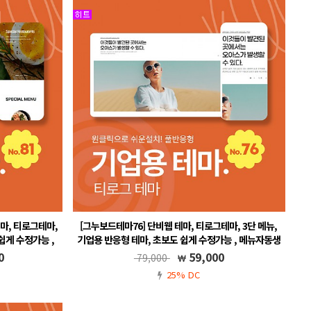
마, 티로그테마,
[그누보드테마76] 단비웹 테마, 티로그테마, 3단 메뉴,
쉽게 수정가능 ,
기업용 반응형 테마, 초보도 쉽게 수정가능 , 메뉴자동생
풀반응형
성, 그누보드5.6, 풀반응형
0
59,000
79,000
뉴 자동생성
그누보드5.5, 풀반응형, 무료A/S, 메뉴 자동생성
25% DC