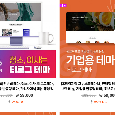
] 단비웹 테마, 청소, 이사, 티로그테마,
[홈페이제작 그누보드테마81] 단비웹 테
용 반응형 테마, 관리자에서 메뉴 생성 및
3단 메뉴, 기업용 반응형 테마, 초보도 
리, 그누보드5.6, 풀반응형,
메뉴자동생성, 그누보드5.6, 
59,000
69,00
79,200
198,000
.5, 풀반응형, 무료A/S, 메뉴 자동생성
그누보드5.5, 풀반응형, 무료A/S, 메
26% DC
65% DC