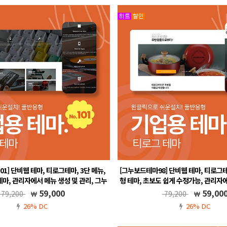
1] 단비웹 테마, 티로그테마, 3단 메뉴,
[그누보드테마98] 단비웹 테마, 티로그
마, 관리자에서 메뉴 생성 및 관리, 그누
형 테마, 초보도 쉽게 수정가능, 관리자
보드5.6, 풀반응형
관리, 그누보드5.6, 풀반
59,000
59,00
79,200
79,200
.5, 풀반응형, 무료A/S, 메뉴 자동생성
그누보드5.5, 풀반응형, 무료A/S, 메
26% DC
26% DC