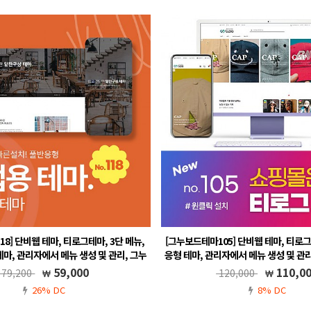
8] 단비웹 테마, 티로그테마, 3단 메뉴,
[그누보드테마105] 단비웹 테마, 티로그
마, 관리자에서 메뉴 생성 및 관리, 그누
응형 테마, 관리자에서 메뉴 생성 및 관리,
보드5.6, 풀반응형
반응형
59,000
110,0
79,200
120,000
.5, 풀반응형, 무료A/S, 메뉴 자동생성
반응형 영카트 쇼핑몰 테마입니다. 무료A/S
26% DC
8% DC