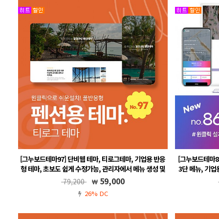
[그누보드테마97] 단비웹 테마, 티로그테마, 기업용 반응
[그누보드테마86
형 테마, 초보도 쉽게 수정가능, 관리자에서 메뉴 생성 및
3단 메뉴, 기업
관리, 그누보드5.6, 풀반응형, 펜션
관
59,000
79,200
그누보드5.5, 풀반응형, 무료A/S, 메뉴 자동생성
그누보드5
26% DC