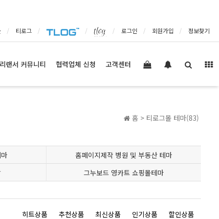
몰
티로그
로그인
회원가입
정보찾기
리랜서 커뮤니티
협력업체 신청
고객센터
홈 >
티로그몰 테마(83)
테마
홈페이지제작 병원 및 부동산 테마
발
그누보드 영카트 쇼핑몰테마
히트상품
추천상품
최신상품
인기상품
할인상품