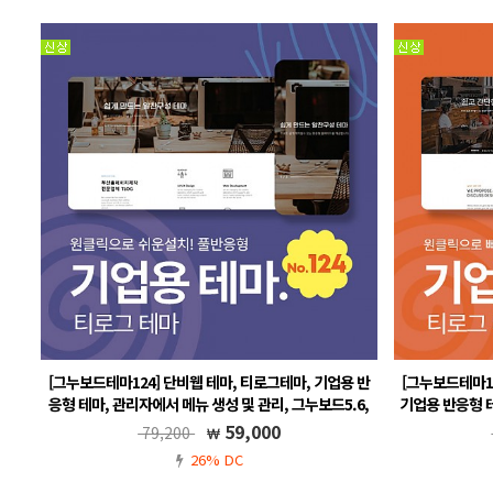
[그누보드테마124] 단비웹 테마, 티로그테마, 기업용 반
[그누보드테마11
응형 테마, 관리자에서 메뉴 생성 및 관리, 그누보드5.6,
기업용 반응형 테
풀반응형
59,000
79,200
그누보드5.5, 풀반응형, 무료A/S, 메뉴 자동생성
그누보드5
26% DC