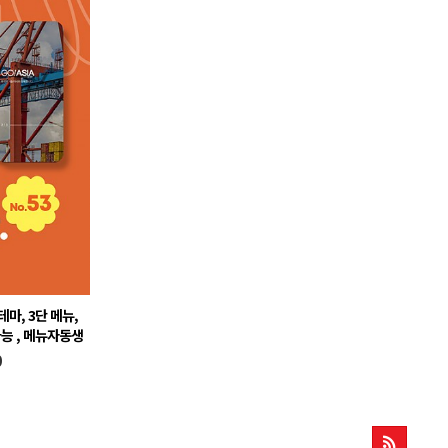
마, 3단 메뉴,
능 , 메뉴자동생
형
0
뉴 자동생성