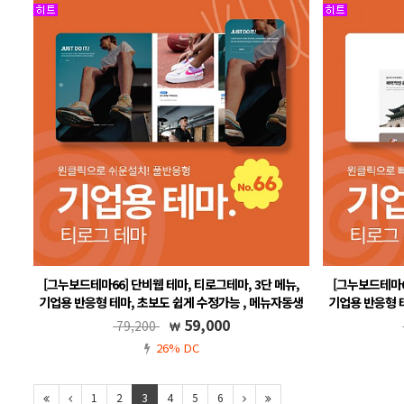
[그누보드테마66] 단비웹 테마, 티로그테마, 3단 메뉴,
[그누보드테마6
기업용 반응형 테마, 초보도 쉽게 수정가능 , 메뉴자동생
기업용 반응형 
성, 그누보드5.6, 풀반응형
59,000
79,200
그누보드5.5, 풀반응형, 무료A/S, 메뉴 자동생성
그누보드5
26% DC
1
2
3
4
5
6