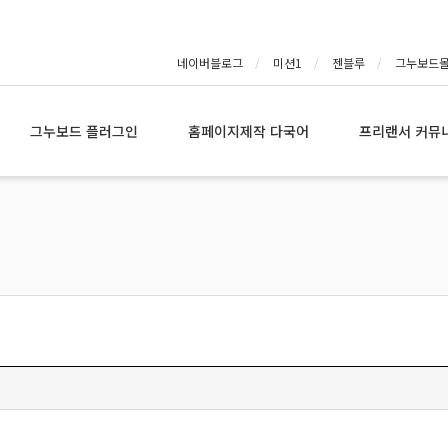
네이버블로그
미션1
젠블루
그누보드
그누보드 플러그인
홈페이지제작 다국어
프리랜서 커뮤