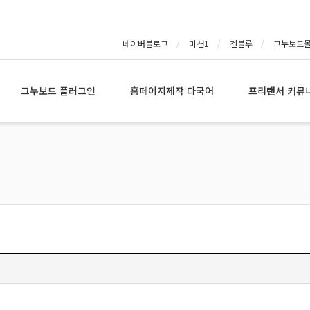
네이버블로그
미션1
젠블루
그누보드
그누보드 플러그인
홈페이지제작 다국어
프리랜서 커뮤