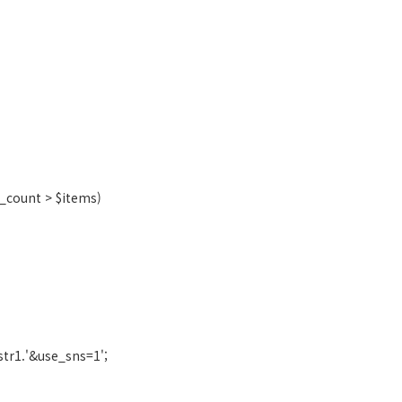
_count > $items)
tr1.'&use_sns=1';