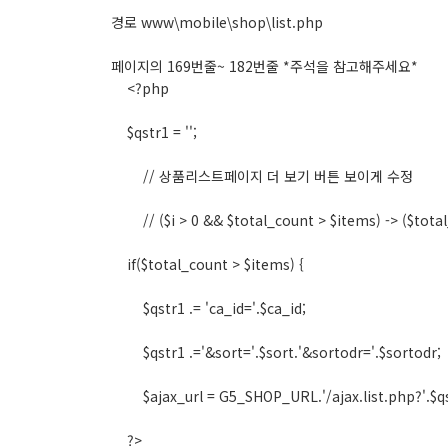
경로 www\mobile\shop\list.php
페이지의 169번줄~ 182번줄 *주석을 참고해주세요*
<?php
$qstr1 = '';
// 상품리스트페이지 더 보기 버튼 보이게 수정
// ($i > 0 && $total_count > $items) -> ($total
if($total_count > $items) {
$qstr1 .= 'ca_id='.$ca_id;
$qstr1 .='&sort='.$sort.'&sortodr='.$sortodr;
$ajax_url = G5_SHOP_URL.'/ajax.list.php?'.$qs
?>