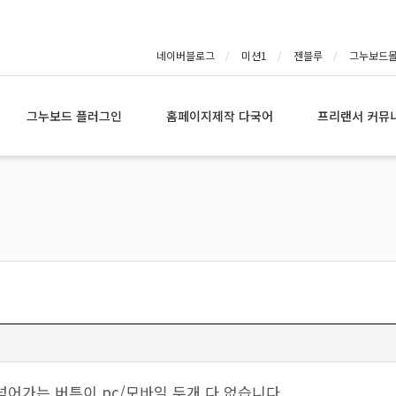
네이버블로그
미션1
젠블루
그누보드
그누보드 플러그인
홈페이지제작 다국어
프리랜서 커뮤
넘어가는 버튼이 pc/모바일 두개 다 없습니다.