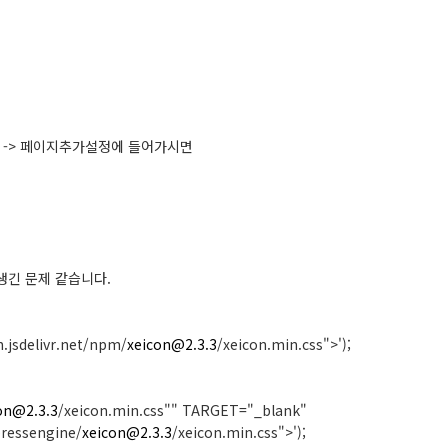
 -> 페이지추가설정에 들어가시면
생긴 문제 같습니다.
n.jsdelivr.net/npm/
xeicon@2.3.3
/xeicon.min.css">');
on@2.3.3
/xeicon.min.css"" TARGET="_blank"
pressengine/
xeicon@2.3.3
/xeicon.min.css">');