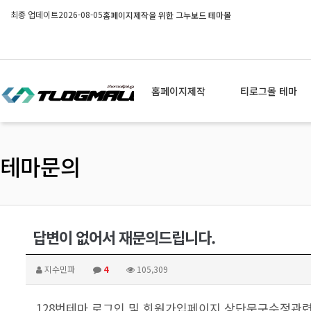
최종 업데이트
2026-08-05
홈페이지제작을 위한 그누보드 테마몰
홈페이지제작
티로그몰 테마
테마문의
답변이 없어서 재문의드립니다.
지수민파
4
105,309
128번테마 로그인 및 회원가입페이지 상단문구수정관