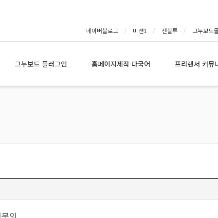
네이버블로그
미션1
젠블루
그누보드
그누보드 플러그인
홈페이지제작 다국어
프리랜서 커뮤
련문의