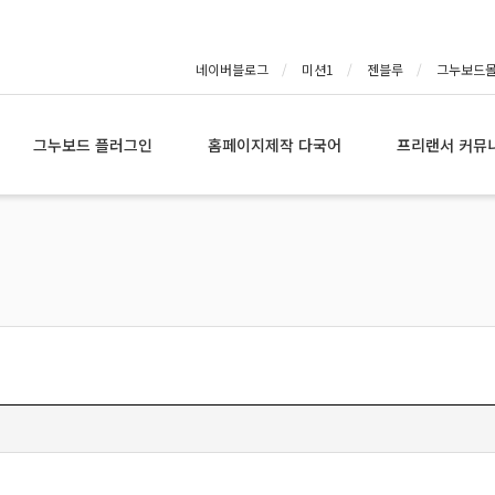
네이버블로그
미션1
젠블루
그누보드
그누보드 플러그인
홈페이지제작 다국어
프리랜서 커뮤