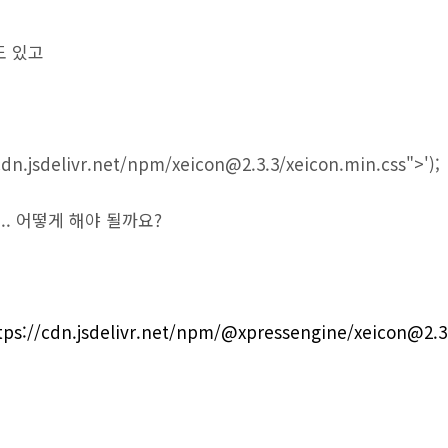
도 있고
cdn.jsdelivr.net/npm/
xeicon@2.3.3
/xeicon.min.css">');
.. 어떻게 해야 될까요?
tps://cdn.jsdelivr.net/npm/@xpressengine/
xeicon@2.3