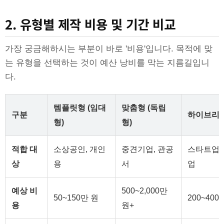
2. 유형별 제작 비용 및 기간 비교
가장 궁금해하시는 부분이 바로 '비용'입니다. 목적에 맞
는 유형을 선택하는 것이 예산 낭비를 막는 지름길입니
다.
템플릿형 (임대
맞춤형 (독립
구분
하이브리
형)
형)
적합 대
소상공인, 개인
중견기업, 관공
스타트업,
상
용
서
업
예상 비
500~2,000만
50~150만 원
200~400
용
원+